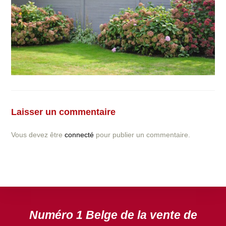
Vous avez la moindre question ou demande concernant
l’installation d’une clôture ou parois en béton déco ?
Laisser un commentaire
N’hésitez pas à nous contacter ! nous vous proposerons
un devis gratuit après l’analyse minutieuse de votre
Vous devez être
connecté
pour publier un commentaire.
projet.
DEVIS GRATUIT
Numéro 1 Belge de la vente de