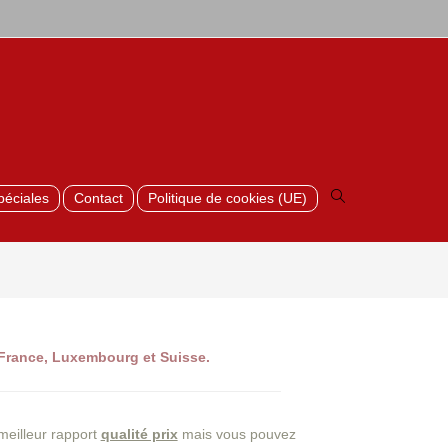
Toggle
website
search
péciales
Contact
Politique de cookies (UE)
>
Livraison et déchargement
 France, Luxembourg et Suisse.
meilleur rapport
qualité prix
mais vous pouvez