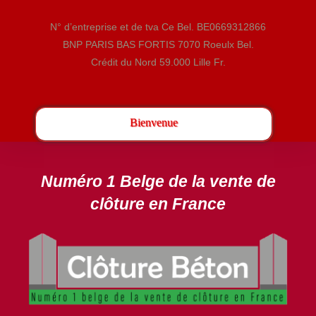
N’hésitez pas à nous contacter ! nous vous proposerons
N° d’entreprise et de tva Ce Bel. BE0669312866
un devis gratuit après l’analyse minutieuse de votre
BNP PARIS BAS FORTIS 7070 Roeulx Bel.
projet.
Crédit du Nord 59.000 Lille Fr.
DEVIS GRATUIT
Bienvenue
Numéro 1 Belge de la vente de
clôture en France