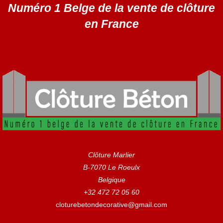
Skip
Numéro 1 Belge de la vente de clôture
to
en France
content
Clôture Marlier
B-7070 Le Roeulx
Belgique
+32 472 72 05 60
cloturebetondecorative@gmail.com
Vous avez la moindre question ou demande concernant
l’installation d’une clôture ou parois en béton déco ?