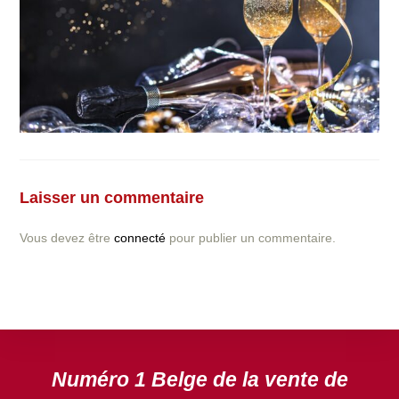
Vous avez la moindre question ou demande concernant
l’installation d’une clôture ou parois en béton déco ?
Laisser un commentaire
N’hésitez pas à nous contacter ! nous vous proposerons
un devis gratuit après l’analyse minutieuse de votre
Vous devez être
connecté
pour publier un commentaire.
projet.
DEVIS GRATUIT
Numéro 1 Belge de la vente de