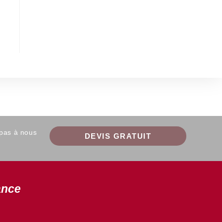
 pas à nous
DEVIS GRATUIT
ance