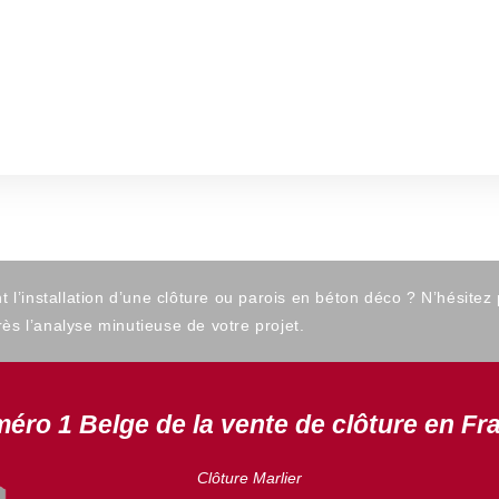
’installation d’une clôture ou parois en béton déco ? N’hésitez
ès l’analyse minutieuse de votre projet.
éro 1 Belge de la vente de clôture en Fr
Clôture Marlier