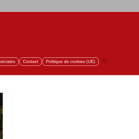
>
Vlechtwerk_5
Toggle
website
search
péciales
Contact
Politique de cookies (UE)