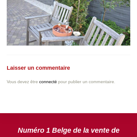
Vous avez la moindre question ou demande concernant
l’installation d’une clôture ou parois en béton déco ?
Laisser un commentaire
N’hésitez pas à nous contacter ! nous vous proposerons
un devis gratuit après l’analyse minutieuse de votre
Vous devez être
connecté
pour publier un commentaire.
projet.
DEVIS GRATUIT
Numéro 1 Belge de la vente de