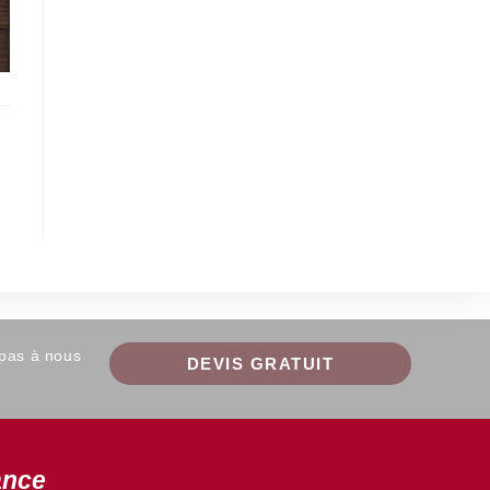
 pas à nous
DEVIS GRATUIT
ance