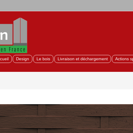
cueil
Design
Le bois
Livraison et déchargement
Actions s