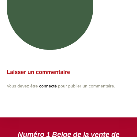
Vous avez la moindre question ou demande concernant
l’installation d’une clôture ou parois en béton déco ?
Laisser un commentaire
N’hésitez pas à nous contacter ! nous vous proposerons
un devis gratuit après l’analyse minutieuse de votre
Vous devez être
connecté
pour publier un commentaire.
projet.
DEVIS GRATUIT
Numéro 1 Belge de la vente de