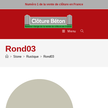
Skip
Numéro 1 de la vente de clôture en France
to
content
Menu
Rond03
>
Stone
>
Rustique
>
Rond03