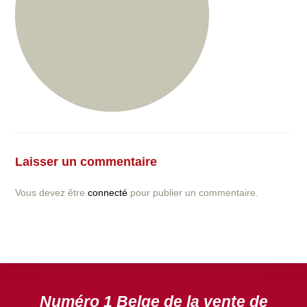
Vous avez la moindre question ou demande concernant
l’installation d’une clôture ou parois en béton déco ?
Laisser un commentaire
N’hésitez pas à nous contacter ! nous vous proposerons
un devis gratuit après l’analyse minutieuse de votre
Vous devez être
connecté
pour publier un commentaire.
projet.
DEVIS GRATUIT
Numéro 1 Belge de la vente de