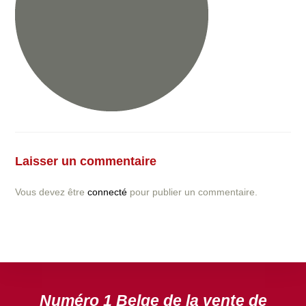
Vous avez la moindre question ou demande concernant
l’installation d’une clôture ou parois en béton déco ?
Laisser un commentaire
N’hésitez pas à nous contacter ! nous vous proposerons
un devis gratuit après l’analyse minutieuse de votre
Vous devez être
connecté
pour publier un commentaire.
projet.
DEVIS GRATUIT
Numéro 1 Belge de la vente de