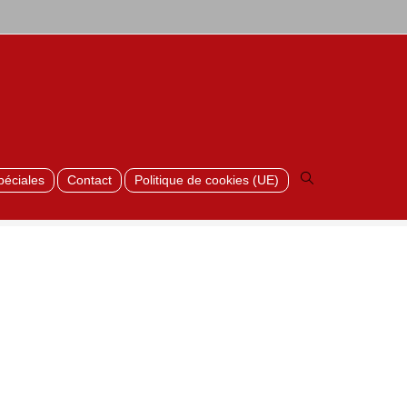
>
Stone
>
Rustique
>
RAL-7006
Toggle
website
search
péciales
Contact
Politique de cookies (UE)