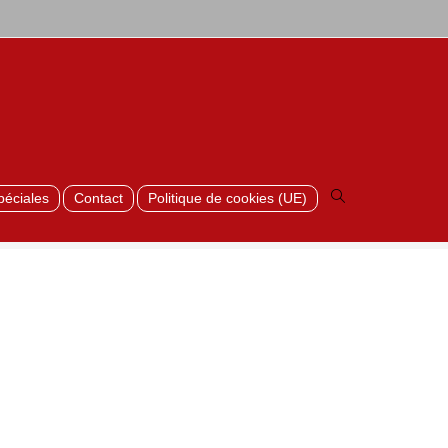
Toggle
>
Stone
>
Rustique
>
RAL-6013
website
search
péciales
Contact
Politique de cookies (UE)