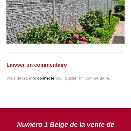
Vous avez la moindre question ou demande concernant
l’installation d’une clôture ou parois en béton déco ?
Laisser un commentaire
N’hésitez pas à nous contacter ! nous vous proposerons
un devis gratuit après l’analyse minutieuse de votre
Vous devez être
connecté
pour publier un commentaire.
projet.
DEVIS GRATUIT
Numéro 1 Belge de la vente de