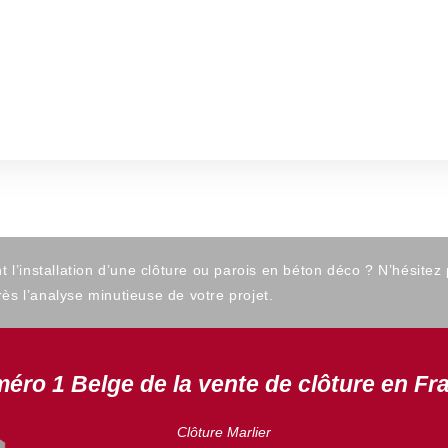
’installation d’une clôture ou parois en béton déco ? N’hésitez
ès l’analyse minutieuse de votre projet.
éro 1 Belge de la vente de clôture en Fr
Clôture Marlier