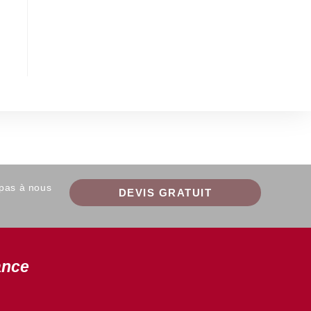
 pas à nous
DEVIS GRATUIT
ance