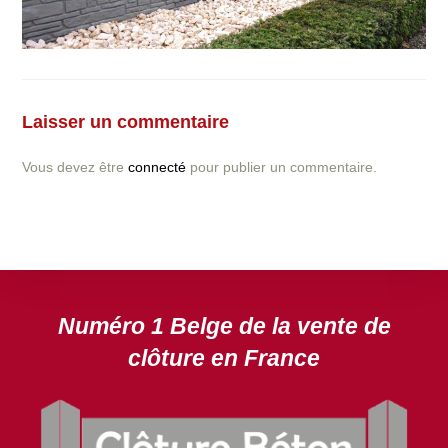
Vous avez la moindre question ou demande concernant
l’installation d’une clôture ou parois en béton déco ?
Laisser un commentaire
N’hésitez pas à nous contacter ! nous vous proposerons
un devis gratuit après l’analyse minutieuse de votre
Vous devez être
connecté
pour publier un commentaire.
projet.
DEVIS GRATUIT
Numéro 1 Belge de la vente de
clôture en France