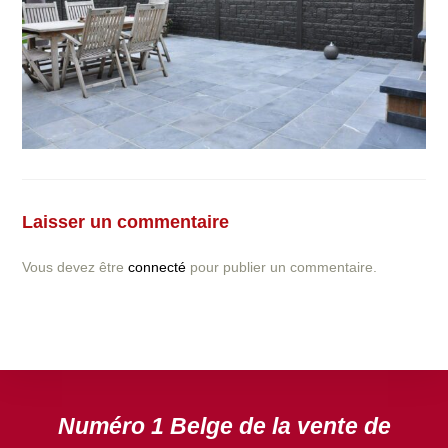
Vous avez la moindre question ou demande concernant
l’installation d’une clôture ou parois en béton déco ?
Laisser un commentaire
N’hésitez pas à nous contacter ! nous vous proposerons
un devis gratuit après l’analyse minutieuse de votre
Vous devez être
connecté
pour publier un commentaire.
projet.
DEVIS GRATUIT
Numéro 1 Belge de la vente de