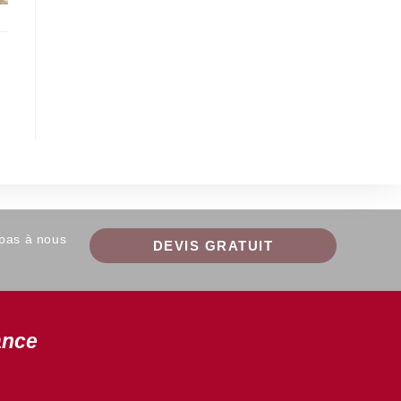
 pas à nous
DEVIS GRATUIT
ance