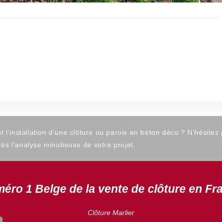
’installation d’une clôture ou parois en béton déco ? N’hésitez
ès l’analyse minutieuse de votre projet.
éro 1 Belge de la vente de clôture en Fr
Clôture Marlier