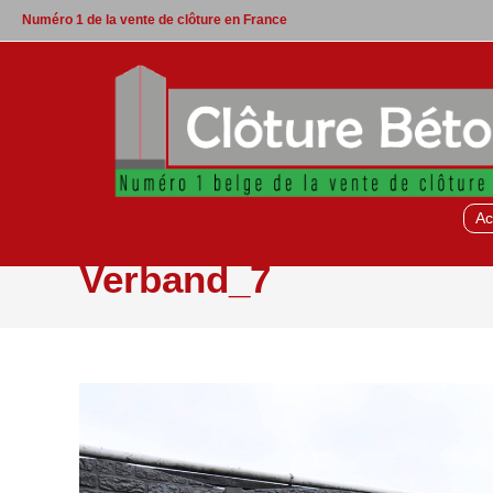
Skip
Numéro 1 de la vente de clôture en France
to
content
Romeins
Ac
Verband_7