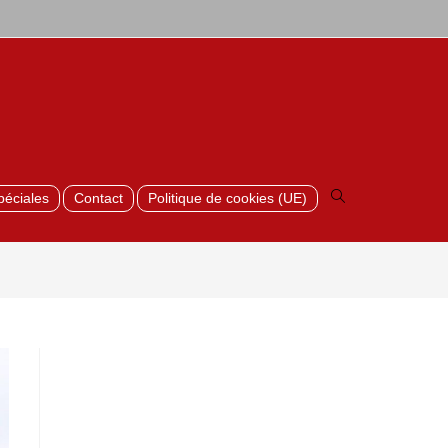
Toggle
website
search
péciales
Contact
Politique de cookies (UE)
>
Romeins Verband_7