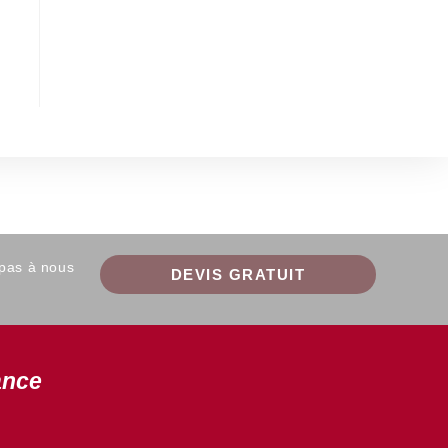
 pas à nous
DEVIS GRATUIT
ance