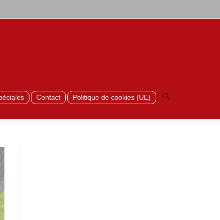
>
Rio_20
Toggle
website
search
péciales
Contact
Politique de cookies (UE)