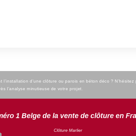
’installation d’une clôture ou parois en béton déco ? N’hésitez
ès l’analyse minutieuse de votre projet.
éro 1 Belge de la vente de clôture en Fr
Clôture Marlier