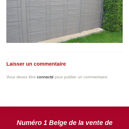
Vous avez la moindre question ou demande concernant
l’installation d’une clôture ou parois en béton déco ?
Laisser un commentaire
N’hésitez pas à nous contacter ! nous vous proposerons
un devis gratuit après l’analyse minutieuse de votre
Vous devez être
connecté
pour publier un commentaire.
projet.
DEVIS GRATUIT
Numéro 1 Belge de la vente de