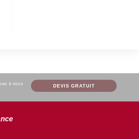
 pas à nous
DEVIS GRATUIT
ance