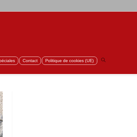
Toggle
>
Marseille_9
website
search
péciales
Contact
Politique de cookies (UE)