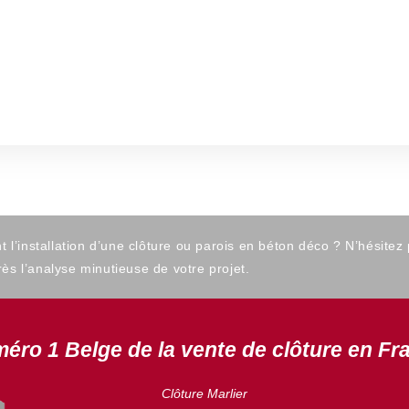
’installation d’une clôture ou parois en béton déco ? N’hésitez
ès l’analyse minutieuse de votre projet.
éro 1 Belge de la vente de clôture en Fr
Clôture Marlier