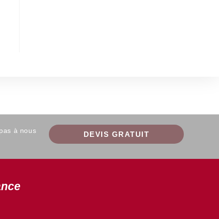
 pas à nous
DEVIS GRATUIT
ance