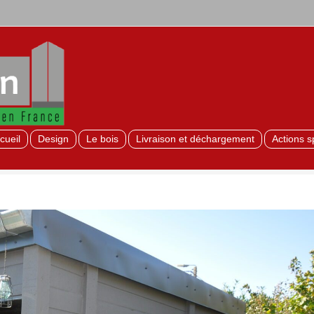
cueil
Design
Le bois
Livraison et déchargement
Actions s