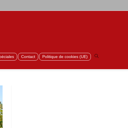
>
Luxo_29
Toggle
website
search
péciales
Contact
Politique de cookies (UE)