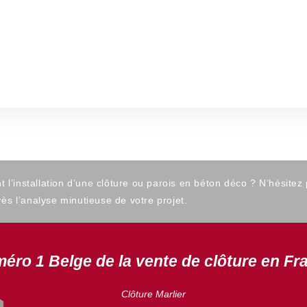
’installation d’une clôture ou parois en béton déco ? N’hésitez
ès l’analyse minutieuse de votre projet.
éro 1 Belge de la vente de clôture en Fr
Clôture Marlier