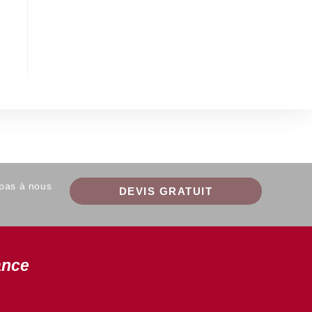
 pas à nous
DEVIS GRATUIT
ance