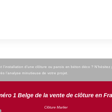
’installation d’une clôture ou parois en béton déco ? N’hésitez
ès l’analyse minutieuse de votre projet.
éro 1 Belge de la vente de clôture en Fr
Clôture Marlier