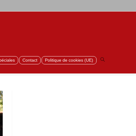
>
Luxo_20
Toggle
website
search
péciales
Contact
Politique de cookies (UE)