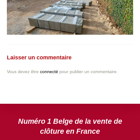
Vous avez la moindre question ou demande concernant
l’installation d’une clôture ou parois en béton déco ?
Laisser un commentaire
N’hésitez pas à nous contacter ! nous vous proposerons
un devis gratuit après l’analyse minutieuse de votre
Vous devez être
connecté
pour publier un commentaire.
projet.
DEVIS GRATUIT
Numéro 1 Belge de la vente de
clôture en France