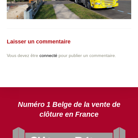
Vous avez la moindre question ou demande concernant
l’installation d’une clôture ou parois en béton déco ?
Laisser un commentaire
N’hésitez pas à nous contacter ! nous vous proposerons
un devis gratuit après l’analyse minutieuse de votre
Vous devez être
connecté
pour publier un commentaire.
projet.
DEVIS GRATUIT
Numéro 1 Belge de la vente de
clôture en France