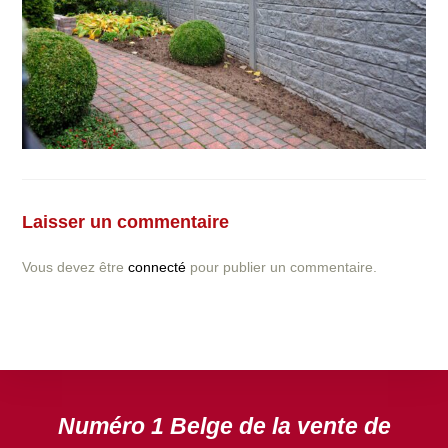
Vous avez la moindre question ou demande concernant
l’installation d’une clôture ou parois en béton déco ?
Laisser un commentaire
N’hésitez pas à nous contacter ! nous vous proposerons
un devis gratuit après l’analyse minutieuse de votre
Vous devez être
connecté
pour publier un commentaire.
projet.
DEVIS GRATUIT
Numéro 1 Belge de la vente de