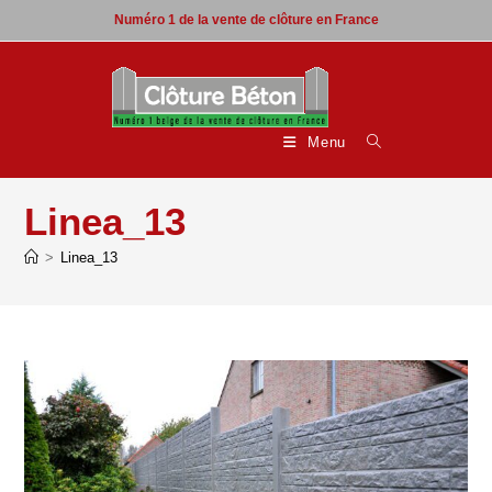
Skip
Numéro 1 de la vente de clôture en France
to
content
Menu
Linea_13
>
Linea_13