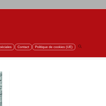
Toggle
website
search
péciales
Contact
Politique de cookies (UE)
>
Linea wit RAL9010