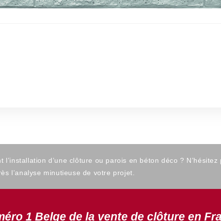
’installation d’une clôture ou parois en béton déco ? N’hésitez
ès l’analyse minutieuse de votre projet.
éro 1 Belge de la vente de clôture en Fr