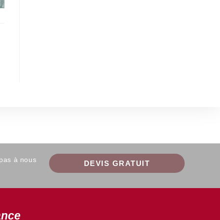
 pas à nous
DEVIS GRATUIT
ance