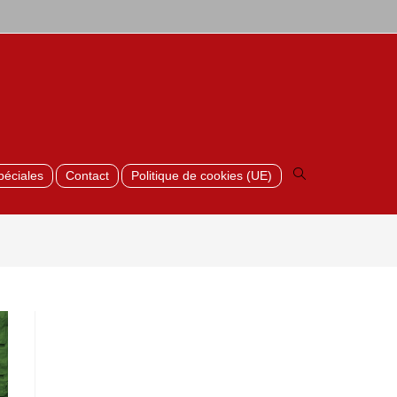
Toggle
website
search
péciales
Contact
Politique de cookies (UE)
>
Linea rietgroen RAL6013