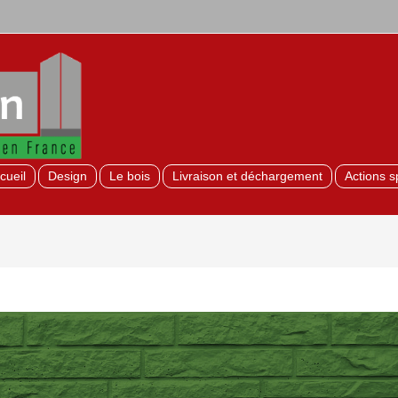
cueil
Design
Le bois
Livraison et déchargement
Actions s