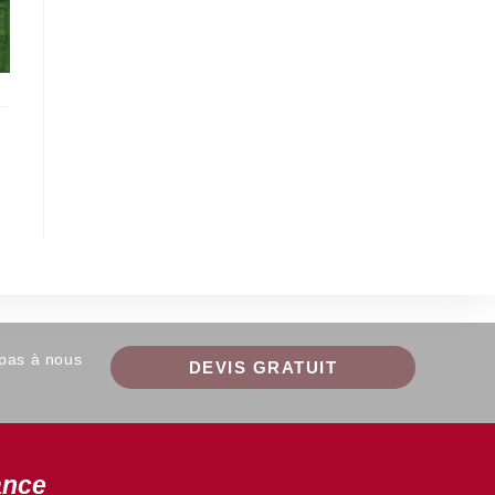
 pas à nous
DEVIS GRATUIT
ance