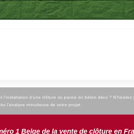
’installation d’une clôture ou parois en béton déco ? N’hésitez
ès l’analyse minutieuse de votre projet.
éro 1 Belge de la vente de clôture en Fr