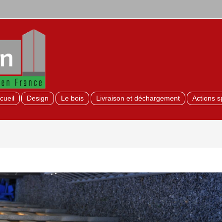
cueil
Design
Le bois
Livraison et déchargement
Actions s