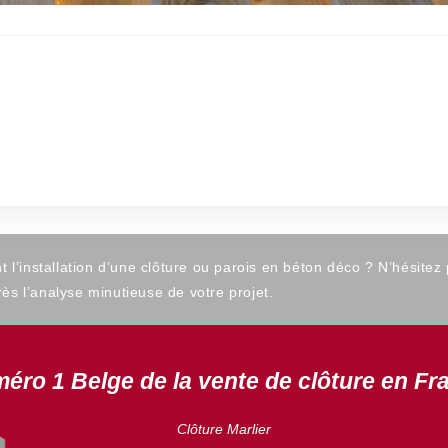
’installation d’une clôture ou parois en béton déco ? N’hésitez
ès l’analyse minutieuse de votre projet.
éro 1 Belge de la vente de clôture en Fr
Clôture Marlier