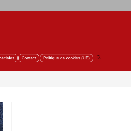
Toggle
website
search
péciales
Contact
Politique de cookies (UE)
>
Horizontale houtschermen_6