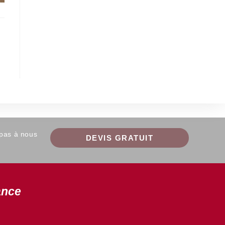
 pas à nous
DEVIS GRATUIT
ance