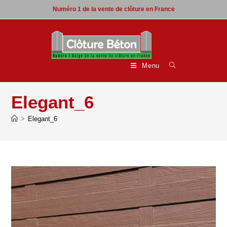
Skip
Numéro 1 de la vente de clôture en France
to
content
Menu
Elegant_6
>
Elegant_6