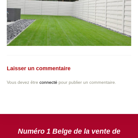
Vous avez la moindre question ou demande concernant
l’installation d’une clôture ou parois en béton déco ?
Laisser un commentaire
N’hésitez pas à nous contacter ! nous vous proposerons
un devis gratuit après l’analyse minutieuse de votre
Vous devez être
connecté
pour publier un commentaire.
projet.
DEVIS GRATUIT
Numéro 1 Belge de la vente de