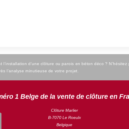
’installation d’une clôture ou parois en béton déco ? N’hésitez
ès l’analyse minutieuse de votre projet.
éro 1 Belge de la vente de clôture en Fr
Clôture Marlier
B-7070 Le Roeulx
Belgique