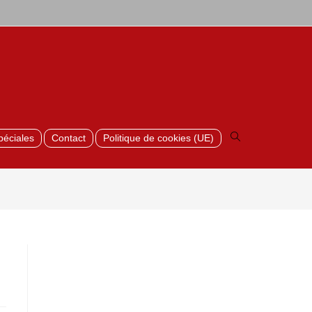
Toggle
website
search
péciales
Contact
Politique de cookies (UE)
>
Cloture-Beton-mobile