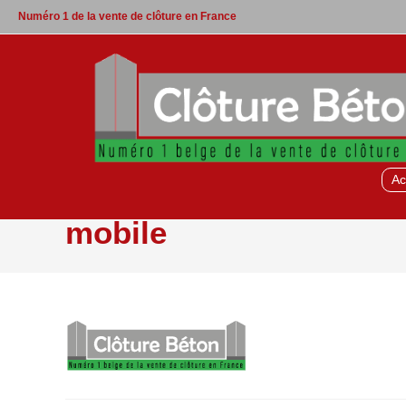
Skip
Numéro 1 de la vente de clôture en France
to
content
Cloture-Beton-
Ac
mobile