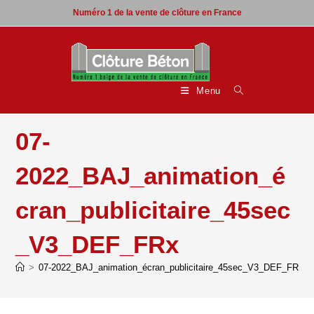
Skip
Numéro 1 de la vente de clôture en France
to
content
Menu
07-
2022_BAJ_animation_é
cran_publicitaire_45sec
_V3_DEF_FRx
>
07-2022_BAJ_animation_écran_publicitaire_45sec_V3_DEF_FRx