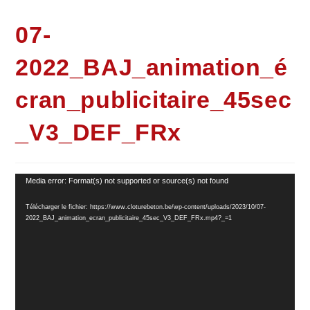
07-
2022_BAJ_animation_é
cran_publicitaire_45sec
_V3_DEF_FRx
Lecteur
Media error: Format(s) not supported or source(s) not found
vidéo
Télécharger le fichier: https://www.cloturebeton.be/wp-content/uploads/2023/10/07-
2022_BAJ_animation_ecran_publicitaire_45sec_V3_DEF_FRx.mp4?_=1