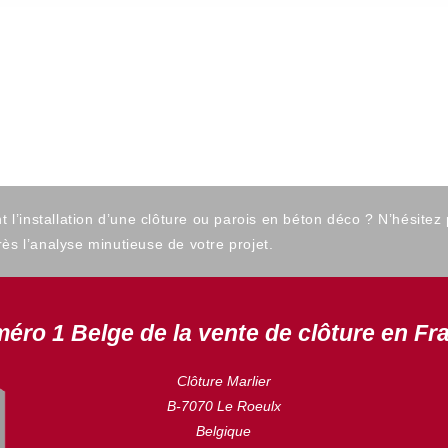
’installation d’une clôture ou parois en béton déco ? N’hésitez
ès l’analyse minutieuse de votre projet.
éro 1 Belge de la vente de clôture en Fr
Clôture Marlier
B-7070 Le Roeulx
Belgique