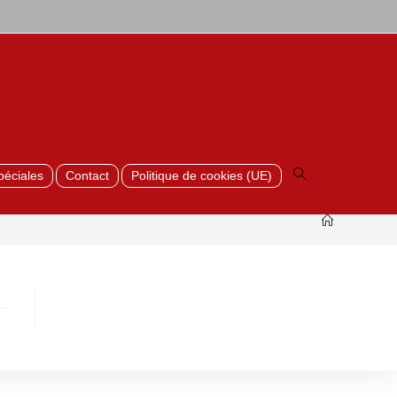
Toggle
website
search
péciales
Contact
Politique de cookies (UE)