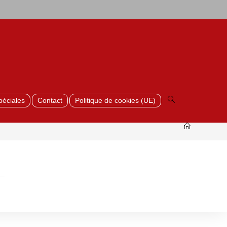
Toggle
website
search
péciales
Contact
Politique de cookies (UE)