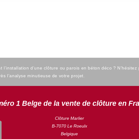
’installation d’une clôture ou parois en béton déco ? N’hésitez
ès l’analyse minutieuse de votre projet.
éro 1 Belge de la vente de clôture en Fr
Clôture Marlier
B-7070 Le Roeulx
Belgique