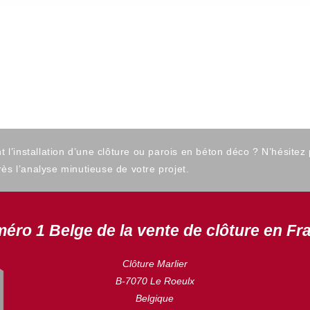
’installation d’une clôture ou parois en béton déco ? N’hésitez
ès l’analyse minutieuse de votre projet.
éro 1 Belge de la vente de clôture en Fr
Clôture Marlier
B-7070 Le Roeulx
Belgique