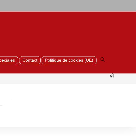
Toggle
website
search
péciales
Contact
Politique de cookies (UE)