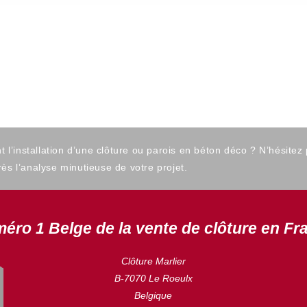
’installation d’une clôture ou parois en béton déco ? N’hésitez
ès l’analyse minutieuse de votre projet.
éro 1 Belge de la vente de clôture en Fr
Clôture Marlier
B-7070 Le Roeulx
Belgique