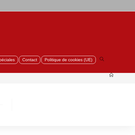
Toggle
website
search
péciales
Contact
Politique de cookies (UE)