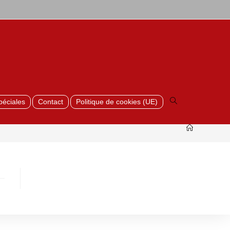
Toggle
website
search
péciales
Contact
Politique de cookies (UE)