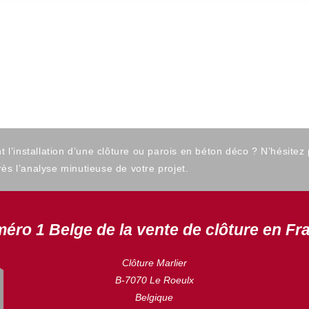
’installation d’une clôture ou parois en béton déco ? N’hésitez
ès l’analyse minutieuse de votre projet.
éro 1 Belge de la vente de clôture en Fr
Clôture Marlier
B-7070 Le Roeulx
Belgique