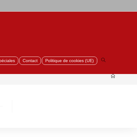
Toggle
website
search
péciales
Contact
Politique de cookies (UE)