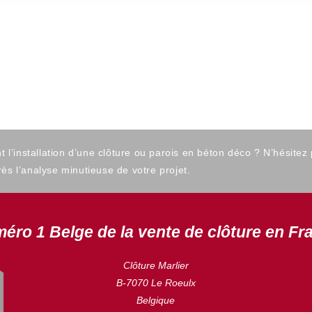
’installation d’une clôture ou parois en béton déco ? N’hésitez
ès l’analyse minutieuse de votre projet.
éro 1 Belge de la vente de clôture en Fr
Clôture Marlier
B-7070 Le Roeulx
Belgique