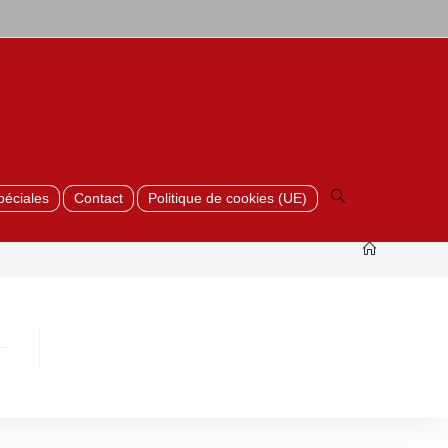
Toggle
website
search
péciales
Contact
Politique de cookies (UE)