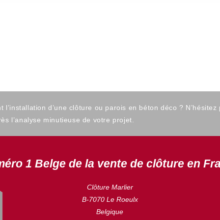
’installation d’une clôture ou parois en béton déco ? N’hésitez
ès l’analyse minutieuse de votre projet.
éro 1 Belge de la vente de clôture en Fr
Clôture Marlier
B-7070 Le Roeulx
Belgique