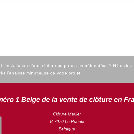
’installation d’une clôture ou parois en béton déco ? N’hésitez
ès l’analyse minutieuse de votre projet.
éro 1 Belge de la vente de clôture en Fr
Clôture Marlier
B-7070 Le Roeulx
Belgique