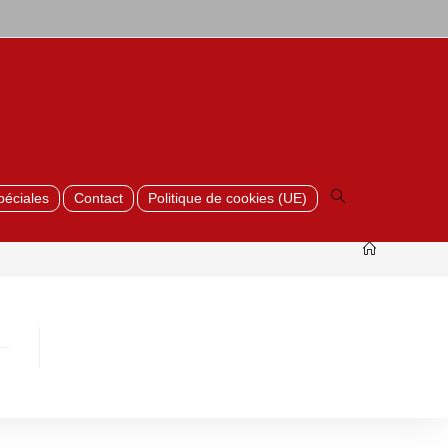
Toggle
website
search
péciales
Contact
Politique de cookies (UE)