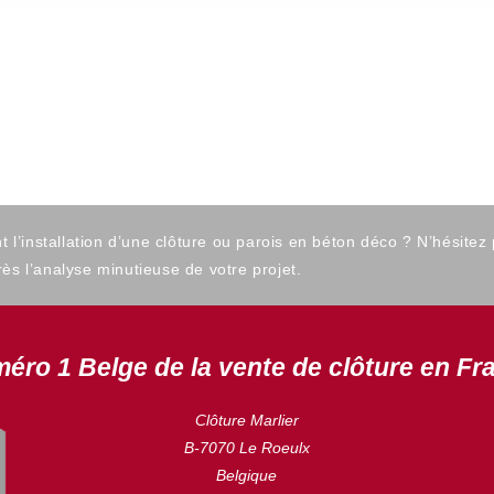
’installation d’une clôture ou parois en béton déco ? N’hésitez
ès l’analyse minutieuse de votre projet.
éro 1 Belge de la vente de clôture en Fr
Clôture Marlier
B-7070 Le Roeulx
Belgique