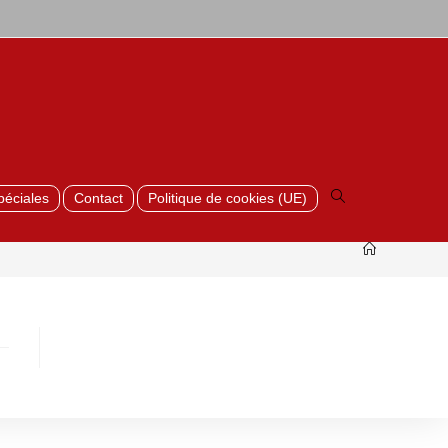
Toggle
website
search
péciales
Contact
Politique de cookies (UE)