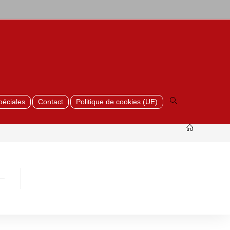
Toggle
website
search
péciales
Contact
Politique de cookies (UE)