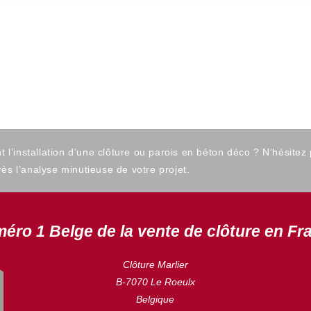
’installation d’une clôture ou parois en béton déco ? N’hésitez
ès l’analyse minutieuse de votre projet.
éro 1 Belge de la vente de clôture en Fr
Clôture Marlier
B-7070 Le Roeulx
Belgique