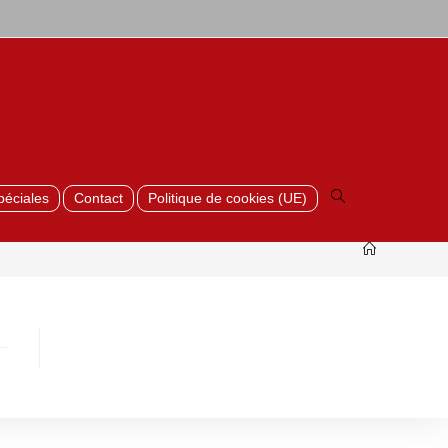
Toggle
website
search
péciales
Contact
Politique de cookies (UE)