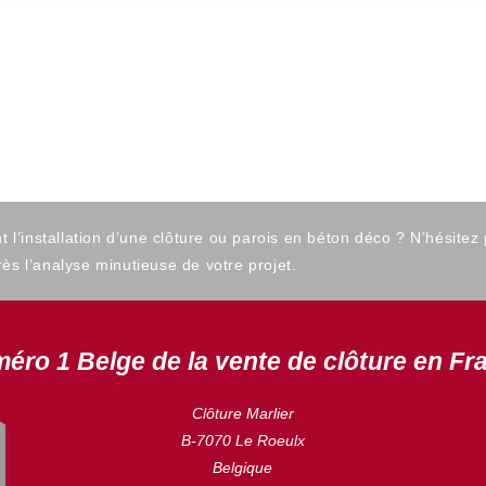
’installation d’une clôture ou parois en béton déco ? N’hésitez
ès l’analyse minutieuse de votre projet.
éro 1 Belge de la vente de clôture en Fr
Clôture Marlier
B-7070 Le Roeulx
Belgique