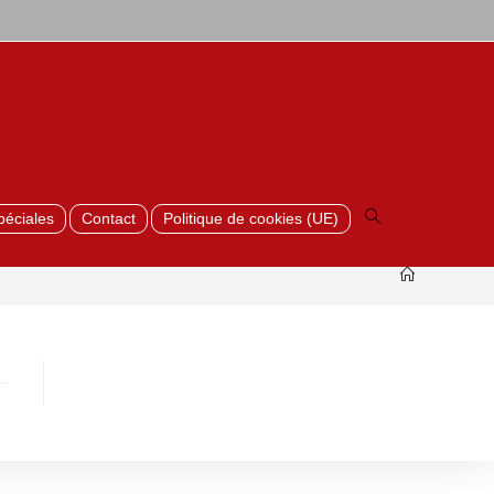
Toggle
website
search
péciales
Contact
Politique de cookies (UE)