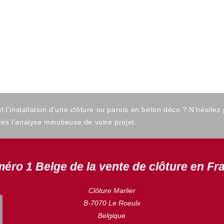
’installation d’une clôture ou parois en béton déco ? N’hésitez
ès l’analyse minutieuse de votre projet.
éro 1 Belge de la vente de clôture en Fr
Clôture Marlier
B-7070 Le Roeulx
Belgique