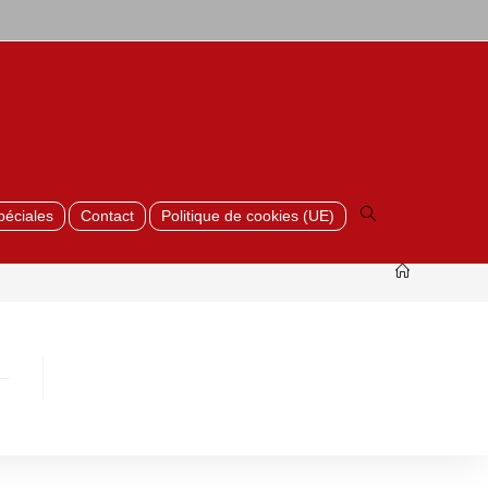
Toggle
website
search
péciales
Contact
Politique de cookies (UE)