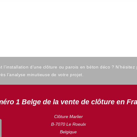
’installation d’une clôture ou parois en béton déco ? N’hésitez
ès l’analyse minutieuse de votre projet.
éro 1 Belge de la vente de clôture en Fr
Clôture Marlier
B-7070 Le Roeulx
Belgique