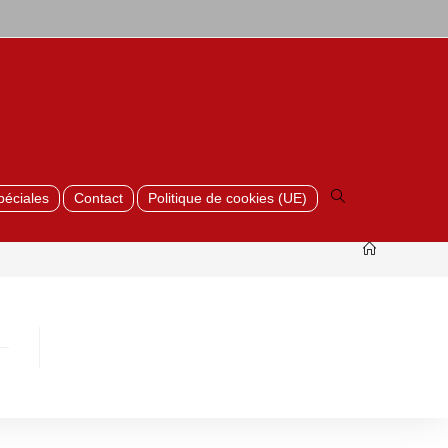
Toggle
website
search
péciales
Contact
Politique de cookies (UE)