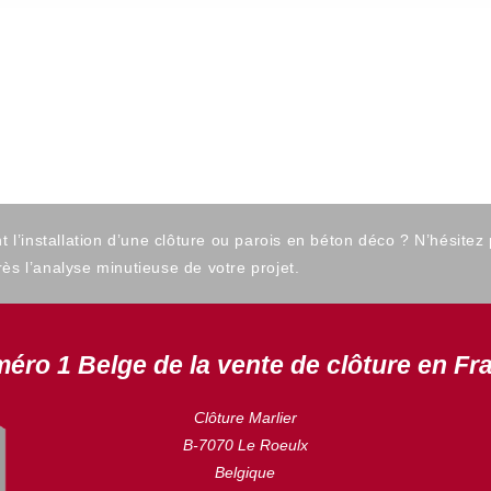
’installation d’une clôture ou parois en béton déco ? N’hésitez
ès l’analyse minutieuse de votre projet.
éro 1 Belge de la vente de clôture en Fr
Clôture Marlier
B-7070 Le Roeulx
Belgique