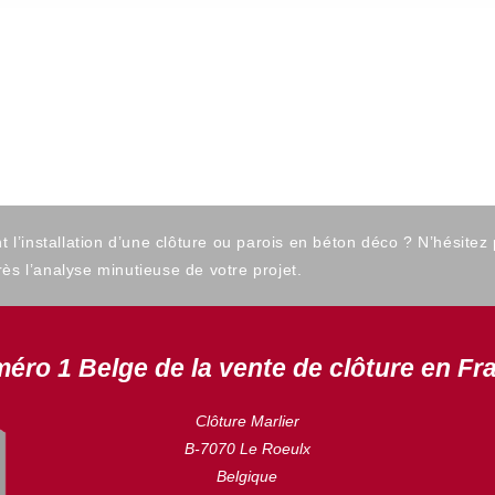
’installation d’une clôture ou parois en béton déco ? N’hésitez
ès l’analyse minutieuse de votre projet.
éro 1 Belge de la vente de clôture en Fr
Clôture Marlier
B-7070 Le Roeulx
Belgique