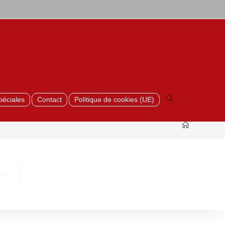
Toggle
website
search
péciales
Contact
Politique de cookies (UE)