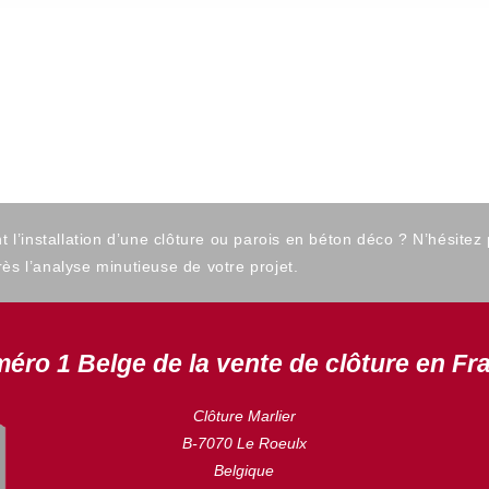
’installation d’une clôture ou parois en béton déco ? N’hésitez
ès l’analyse minutieuse de votre projet.
éro 1 Belge de la vente de clôture en Fr
Clôture Marlier
B-7070 Le Roeulx
Belgique