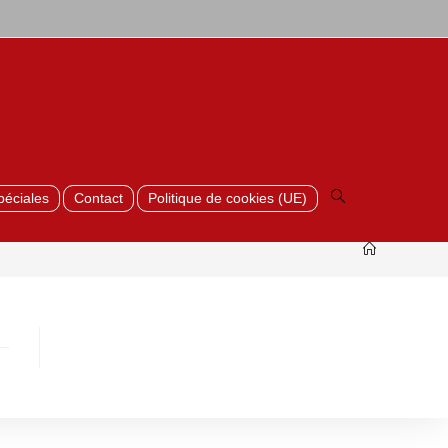
Toggle
website
search
péciales
Contact
Politique de cookies (UE)