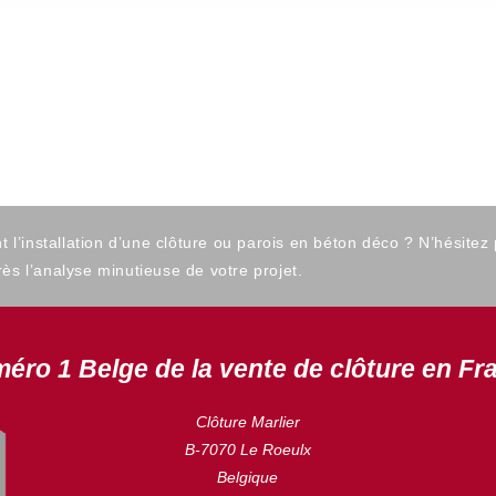
’installation d’une clôture ou parois en béton déco ? N’hésitez
ès l’analyse minutieuse de votre projet.
éro 1 Belge de la vente de clôture en Fr
Clôture Marlier
B-7070 Le Roeulx
Belgique