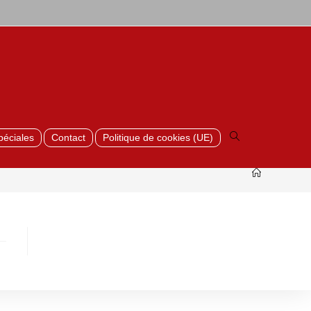
Toggle
website
search
péciales
Contact
Politique de cookies (UE)